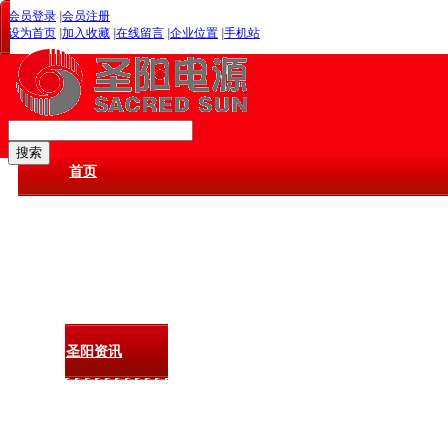
会员登录
|
会员注册
设为首页
|
加入收藏
|
在线留言
|
企业位置
|
手机站
首页
关于圣阳
产品中心
圣阳资讯
服务与支持