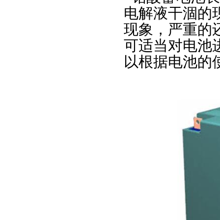
电解液干涸的
现象，严重的
可适当对电池
以根据电池的