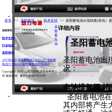
首页
>>
圣阳资讯
>>
技术支持
>>
圣阳蓄电池出现鼓胀(鼓包）
圣
详细内容
圣阳资讯
阳
蓄
技术支持
电
圣阳蓄电
池
行业动态
圣阳资讯
圣阳蓄电池出
12V100AH
|
圣阳蓄电池12V65AH
|
圣阳蓄
电池2V300AH
|
圣阳蓄电池2V500AH
况：
Copyright© 2018 山东圣阳电源股份有限公
司 版权所有 鲁ICP备06076234号
电池排气阀 
圣阳蓄电池在
其内部将产生