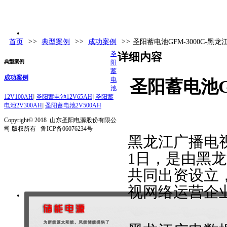
首页
>>
典型案例
>>
成功案例
>>
圣阳蓄电池GFM-3000C-黑
圣
详细内容
典型案例
阳
蓄
成功案例
电
圣阳蓄电池G
池
12V100AH
|
圣阳蓄电池12V65AH
|
圣阳蓄
电池2V300AH
|
圣阳蓄电池2V500AH
Copyright© 2018 山东圣阳电源股份有限公
司 版权所有 鲁ICP备06076234号
黑龙江广播电视
1日，是由黑
共同出资设立
视网络运营企