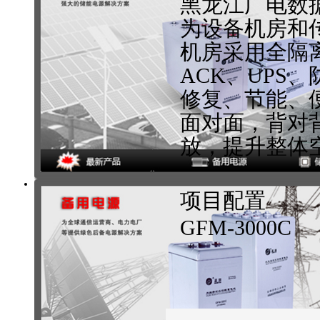
黑龙江广电数据
为设备机房和传
机房采用全隔离
ACK、UPS
修复、节能、
面对面，背对
放，提升整体
项目配置
GFM-3000C